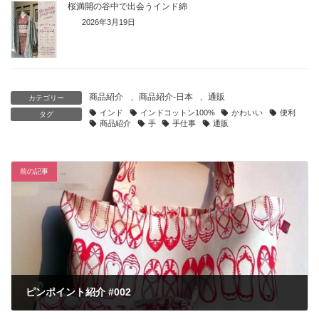
桜満開の谷中で出会うインド綿
2026年3月19日
商品紹介
、
商品紹介-日本
、
通販
カテゴリー
インド
インドコットン100%
かわいい
便利
タグ
商品紹介
手
手仕事
通販
前の記事
ピンポイント紹介 #002
2017年1月20日