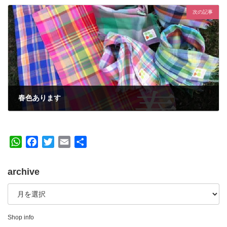
次の記事
春色あります
2017年1月27日
W
F
T
E
共
h
a
w
m
有
a
c
i
a
archive
t
e
t
i
archive
s
b
t
l
A
o
e
p
o
r
Shop info
p
k