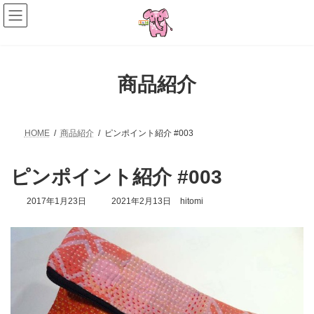
コ
ナ
ン
ビ
テ
ゲ
ン
ー
ツ
シ
へ
ョ
商品紹介
ス
ン
キ
に
ッ
移
プ
動
HOME
商品紹介
ピンポイント紹介 #003
ピンポイント紹介 #003
最
2017年1月23日
2021年2月13日
hitomi
終
更
新
日
時
: