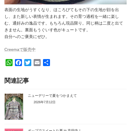
表面の生地がうすくなり、ほころびてもその下の生地が顔を出
し、また新しい表情が生まれます。その育つ過程を一緒に楽し
む、通好みの逸品です。もちろん現品限り。同じ柄は二度と出て
きません。裏面もうぐいす色がキュートです。
自分へのご褒美にぜひ。
Creemaで販売中
W
F
T
E
共
h
a
w
m
有
a
c
i
a
関連記事
t
e
t
i
s
b
t
l
ニューデリーで夏をつかまえて
A
o
e
2026年7月12日
p
o
r
p
k
ポップでスイートな夏 in 高円寺！