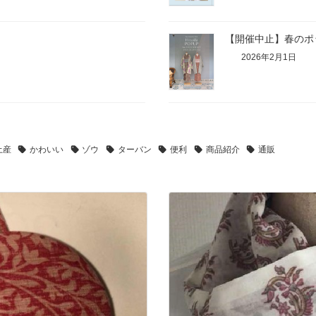
【開催中止】春のポップア
2026年2月1日
土産
かわいい
ゾウ
ターバン
便利
商品紹介
通販