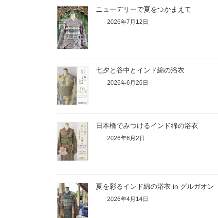
A
o
e
ニューデリーで夏をつかまえて
p
o
r
2026年7月12日
p
k
七夕と谷中とインド綿の浴衣
2026年6月26日
日本橋でみつけるインド綿の浴衣
2026年6月2日
夏を彩るインド綿の浴衣 in グルガオン
2026年4月14日