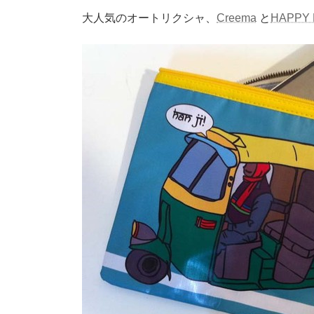
時
大人気のオートリクシャ、
Creema
と
HAPPY
: