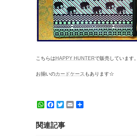
こちらは
HAPPY HUNTER
で販売しています
お揃いの
カードケース
もあります☆
W
F
T
E
共
h
a
w
m
有
a
c
i
a
関連記事
t
e
t
i
s
b
t
l