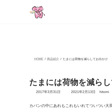
コ
ナ
ン
ビ
テ
ゲ
ン
ー
ツ
シ
へ
ョ
ス
ン
キ
に
ッ
移
プ
動
HOME
商品紹介
たまには荷物を減らしてお出かけ
たまには荷物を減らし
最
2017年3月31日
2021年2月13日
hitomi
終
更
新
カバンの中にあれもこれもいれてついつい大
日