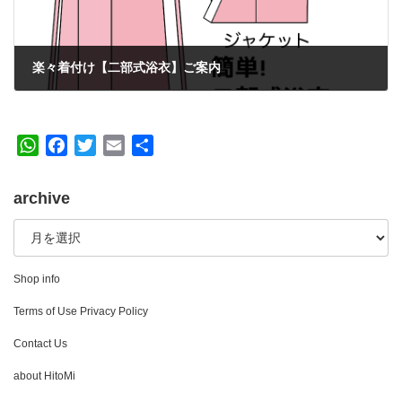
楽々着付け【二部式浴衣】ご案内
2018年4月9日
W
F
T
E
共
h
a
w
m
有
a
c
i
a
archive
t
e
t
i
archive
s
b
t
l
A
o
e
p
o
r
Shop info
p
k
Terms of Use Privacy Policy
Contact Us
about HitoMi