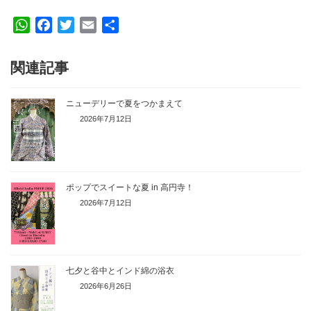
W
F
T
E
共
h
a
w
m
有
a
c
i
a
関連記事
t
e
t
i
s
b
t
l
ニューデリーで夏をつかまえて
A
o
e
2026年7月12日
p
o
r
p
k
ポップでスイートな夏 in 高円寺！
2026年7月12日
七夕と谷中とインド綿の浴衣
2026年6月26日