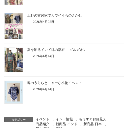
上野の古民家でカワイイものさがし
2026年4月22日
夏を彩るインド綿の浴衣 in グルガオン
2026年4月14日
春のうららとニャーな小物イベント
2026年4月14日
イベント
、
インド情報
、
もうすぐお目見え
、
カテゴリー
商品紹介
、
新商品-インド
、
新商品-日本
、