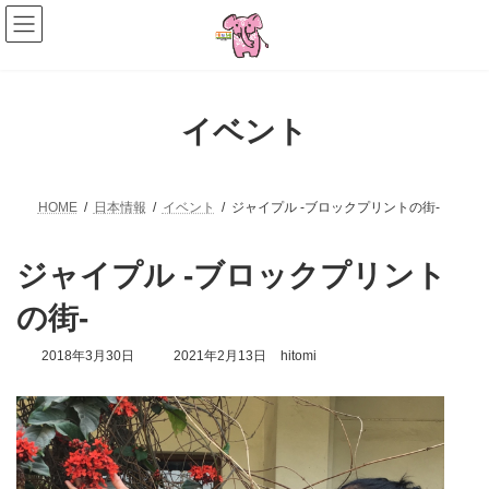
コ
ナ
ン
ビ
テ
ゲ
ン
ー
ツ
シ
へ
ョ
イベント
ス
ン
キ
に
ッ
移
プ
動
HOME
日本情報
イベント
ジャイプル -ブロックプリントの街-
ジャイプル -ブロックプリント
の街-
最
2018年3月30日
2021年2月13日
hitomi
終
更
新
日
時
: