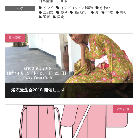
日本情報
、
通販
インド
インドコットン100%
かわいい
タグ
二部式
便利
商品紹介
夏
浴衣
祭り
通販
限定
前の記事
浴衣受注会2018 開催します
2018年3月18日
次の記事