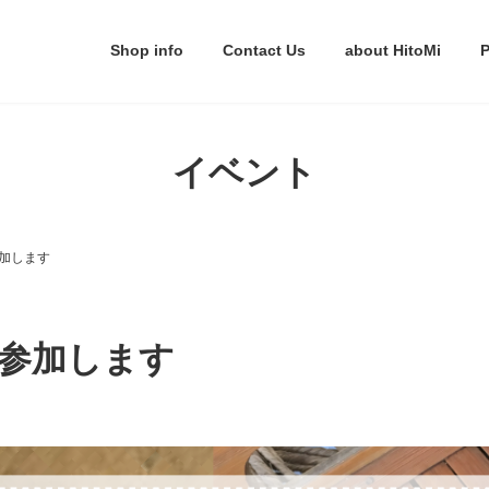
Shop info
Contact Us
about HitoMi
P
イベント
加します
参加します