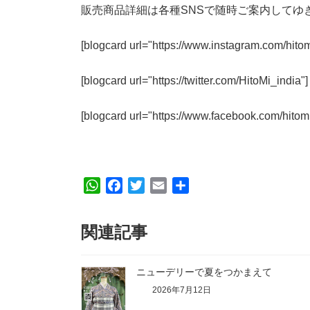
販売商品詳細は各種SNSで随時ご案内してゆ
[blogcard url="https://www.instagram.com/hitomi
[blogcard url="https://twitter.com/HitoMi_india"]
[blogcard url="https://www.facebook.com/hito
W
F
T
E
共
h
a
w
m
有
a
c
i
a
関連記事
t
e
t
i
s
b
t
l
A
o
e
ニューデリーで夏をつかまえて
p
o
r
2026年7月12日
p
k