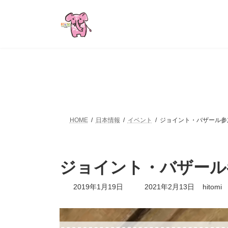
コ
ナ
ン
ビ
テ
ゲ
ン
ー
ツ
シ
へ
ョ
ス
ン
キ
に
ッ
移
プ
動
HOME
日本情報
イベント
ジョイント・バザール参
ジョイント・バザール
最
2019年1月19日
2021年2月13日
hitomi
終
更
新
日