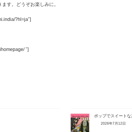
きます。どうぞお楽しみに。
.india/?hl=ja"]
mihomepage/ "]
ポップでスイートな夏
2026年7月12日