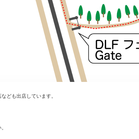
店なども出店しています。
。
い。