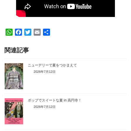
W
F
T
E
共
h
a
w
m
有
a
c
i
a
関連記事
t
e
t
i
s
b
t
l
ニューデリーで夏をつかまえて
A
o
e
2026年7月12日
p
o
r
p
k
ポップでスイートな夏 in 高円寺！
2026年7月12日