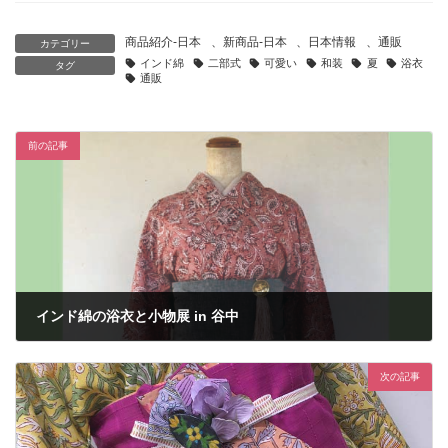
商品紹介-日本
、
新商品-日本
、
日本情報
、
通販
カテゴリー
インド綿
二部式
可愛い
和装
夏
浴衣
タグ
通販
前の記事
インド綿の浴衣と小物展 in 谷中
2020年6月21日
次の記事