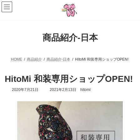
コ
ナ
ン
ビ
テ
ゲ
ン
ー
ツ
シ
へ
ョ
商品紹介-日本
ス
ン
キ
に
ッ
移
プ
動
HOME
商品紹介
商品紹介-日本
HitoMi 和装専用ショップOPEN!
HitoMi 和装専用ショップOPEN!
最
2020年7月21日
2021年2月13日
hitomi
終
更
新
日
時
: