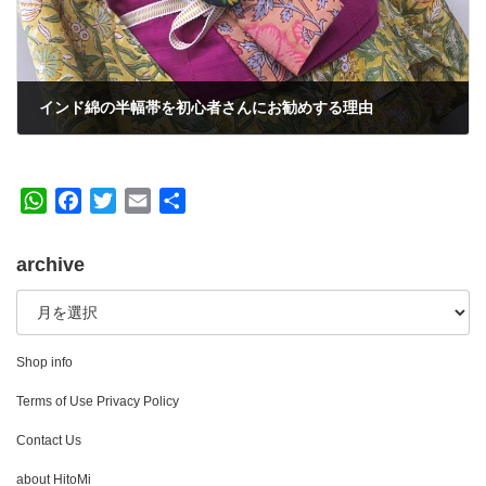
インド綿の半幅帯を初心者さんにお勧めする理由
2020年7月23日
W
F
T
E
共
h
a
w
m
有
a
c
i
a
archive
t
e
t
i
archive
s
b
t
l
A
o
e
p
o
r
Shop info
p
k
Terms of Use Privacy Policy
Contact Us
about HitoMi