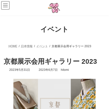
コ
ナ
ン
ビ
テ
ゲ
ン
ー
ツ
シ
へ
ョ
イベント
ス
ン
キ
に
ッ
移
プ
動
HOME
日本情報
イベント
京都展示会用ギャラリー 2023
京都展示会用ギャラリー 2023
最
2023年5月31日
2023年6月7日
hitomi
終
更
新
日
時
: