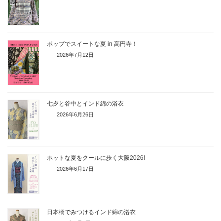
p
k
ポップでスイートな夏 in 高円寺！
2026年7月12日
七夕と谷中とインド綿の浴衣
2026年6月26日
ホットな夏をクールに歩く大阪2026!
2026年6月17日
日本橋でみつけるインド綿の浴衣