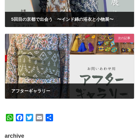
5回目の京都で出会う 〜インド綿の浴衣と小物展〜
2023年5月11日
次の記事
アフターギャラリー
2023年6月7日
W
F
T
E
共
h
a
w
m
有
a
c
i
a
archive