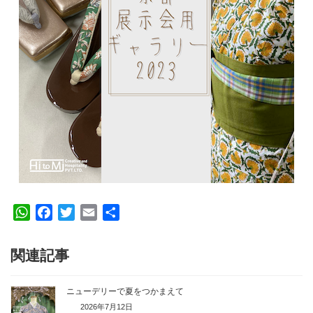
W
F
T
E
共
h
a
w
m
有
a
c
i
a
関連記事
t
e
t
i
s
b
t
l
ニューデリーで夏をつかまえて
A
o
e
2026年7月12日
p
o
r