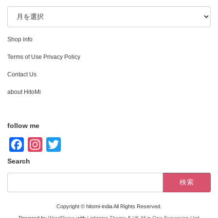
t
e
t
i
archive
s
b
t
l
A
o
e
p
o
r
Shop info
p
k
Terms of Use Privacy Policy
Contact Us
about HitoMi
follow me
F
I
T
a
n
w
Search
c
s
i
検
索:
e
t
t
b
a
t
Copyright © hitomi-india All Rights Reserved.
o
g
e