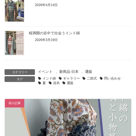
2026年4月14日
桜満開の谷中で出会うインド綿
2026年3月19日
イベント
、
新商品-日本
、
通販
カテゴリー
インド綿
ギャラリー
二部式
問い合わせ
タグ
夏
浴衣
通販
前の記事