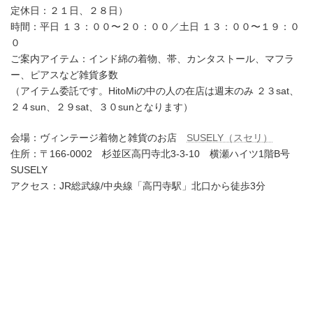
定休日：２１日、２８日）
時間：平日 １３：００〜２０：００／土日 １３：００〜１９：０
０
ご案内アイテム：インド綿の着物、帯、カンタストール、マフラ
ー、ピアスなど雑貨多数
（アイテム委託です。HitoMiの中の人の在店は週末のみ ２３sat、
２４sun、２９sat、３０sunとなります）
会場：ヴィンテージ着物と雑貨のお店
SUSELY（スセリ）
住所：〒166-0002 杉並区高円寺北3-3-10 横瀬ハイツ1階B号
SUSELY
アクセス：JR総武線/中央線「高円寺駅」北口から徒歩3分