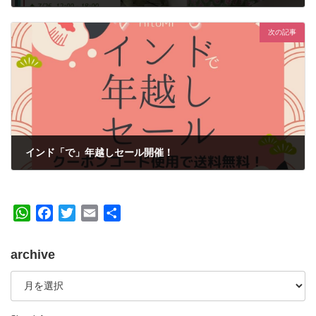
2024年7月22日
次の記事
インド「で」年越しセール開催！
2024年12月29日
W
F
T
E
共
h
a
w
m
有
a
c
i
a
archive
t
e
t
i
archive
s
b
t
l
A
o
e
p
o
r