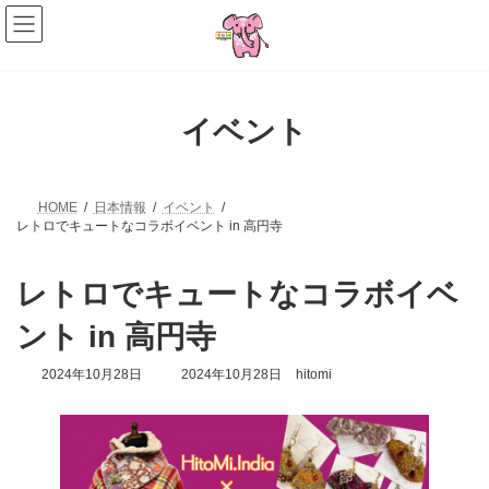
コ
ナ
ン
ビ
テ
ゲ
ン
ー
ツ
シ
へ
ョ
イベント
ス
ン
キ
に
ッ
移
プ
動
HOME
日本情報
イベント
レトロでキュートなコラボイベント in 高円寺
レトロでキュートなコラボイベ
ント in 高円寺
最
2024年10月28日
2024年10月28日
hitomi
終
更
新
日
時
: