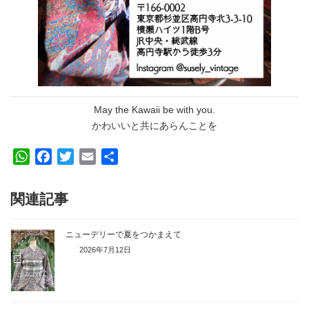
May the Kawaii be with you.
かわいいと共にあらんことを
W
F
T
E
共
h
a
w
m
有
a
c
i
a
関連記事
t
e
t
i
s
b
t
l
ニューデリーで夏をつかまえて
A
o
e
2026年7月12日
p
o
r
p
k