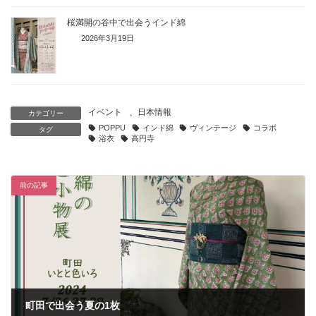
桜満開の谷中で出会うインド綿
2026年3月19日
イベント
、
日本情報
カテゴリー
POPPU
インド綿
ヴィンテージ
コラボ
タグ
浴衣
高円寺
前の記事
町田で出会う夏の1枚