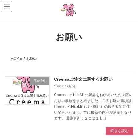
コ
ナ
ン
ビ
テ
ゲ
ン
ー
ツ
シ
へ
ョ
お願い
ス
ン
キ
に
ッ
移
プ
動
HOME
お願い
Creemaご注文に関するお願い
日本情報
2020年12月5日
Creema で HitoMi の製品をお求めいただく際の
お願い事項をまとめました。このお願い事項は
CreemaやHitoMi（以下弊社）の規約改定に伴
い変更されます。常に最新の内容が適応となり
ます。 最終更新：２０２１ […]
続きを読む