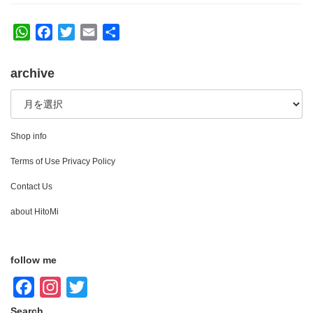
W
F
T
E
共
h
a
w
m
有
a
c
i
a
archive
t
e
t
i
archive
s
b
t
l
A
o
e
p
o
r
Shop info
p
k
Terms of Use Privacy Policy
Contact Us
about HitoMi
follow me
F
I
T
a
n
w
Search