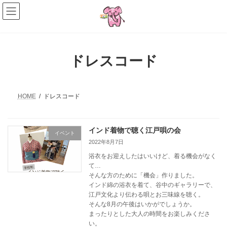
コ
ナ
ン
ビ
テ
ゲ
ン
ー
ツ
シ
へ
ョ
ドレスコード
ス
ン
キ
に
ッ
移
プ
動
HOME
ドレスコード
インド着物で聴く江戸唄の会
イベント
2022年8月7日
浴衣をお迎えしたはいいけど、着る機会がなく
て…
そんな方のために「機会」作りました。
インド綿の浴衣を着て、谷中のギャラリーで、
江戸文化より伝わる唄とお三味線を聴く。
そんな8月の午後はいかがでしょうか。
まったりとした大人の時間をお楽しみくださ
い。