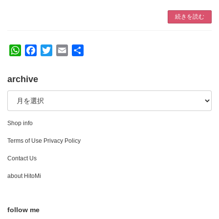
続きを読む
W
F
T
E
共
h
a
w
m
有
a
c
i
a
archive
t
e
t
i
archive
s
b
t
l
A
o
e
p
o
r
Shop info
p
k
Terms of Use Privacy Policy
Contact Us
about HitoMi
follow me