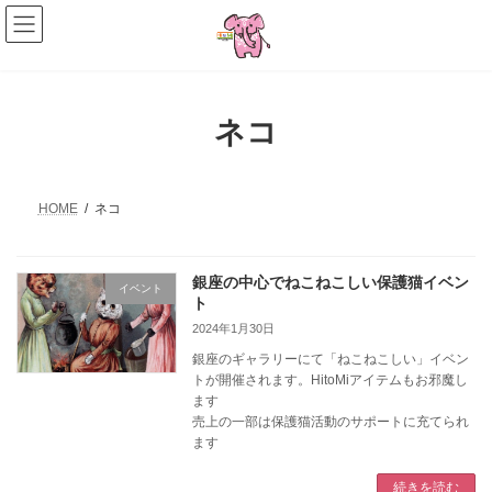
コ
ナ
ン
ビ
テ
ゲ
ン
ー
ツ
シ
へ
ョ
ネコ
ス
ン
キ
に
ッ
移
プ
動
HOME
ネコ
銀座の中心でねこねこしい保護猫イベン
イベント
ト
2024年1月30日
銀座のギャラリーにて「ねこねこしい」イベン
トが開催されます。HitoMiアイテムもお邪魔し
ます
売上の一部は保護猫活動のサポートに充てられ
ます
続きを読む