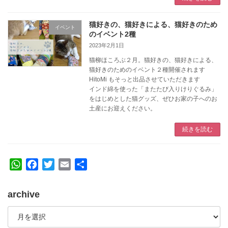
猫好きの、猫好きによる、猫好きのため
イベント
のイベント2種
2023年2月1日
猫柳ほころぶ２月。猫好きの、猫好きによる、
猫好きのためのイベント２種開催されます
HitoMi もそっと出品させていただきます
インド綿を使った「またたび入りけりぐるみ」
をはじめとした猫グッズ、ぜひお家の子へのお
土産にお迎えください。
続きを読む
W
F
T
E
共
h
a
w
m
有
a
c
i
a
archive
t
e
t
i
archive
s
b
t
l
A
o
e