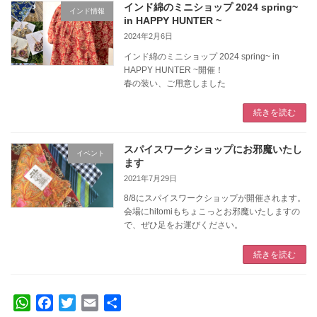
インド綿のミニショップ 2024 spring~
インド情報
in HAPPY HUNTER ~
2024年2月6日
インド綿のミニショップ 2024 spring~ in
HAPPY HUNTER ~開催！
春の装い、ご用意しました
続きを読む
スパイスワークショップにお邪魔いたし
イベント
ます
2021年7月29日
8/8にスパイスワークショップが開催されます。
会場にhitomiもちょこっとお邪魔いたしますの
で、ぜひ足をお運びください。
続きを読む
W
F
T
E
共