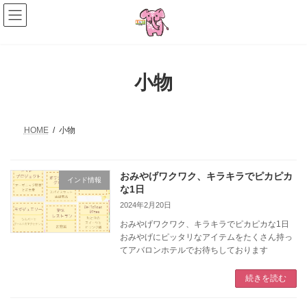
コ
ナ
ン
ビ
テ
ゲ
ン
ー
ツ
シ
へ
ョ
小物
ス
ン
キ
に
ッ
移
プ
動
HOME
小物
おみやげワクワク、キラキラでピカピカ
インド情報
な1日
2024年2月20日
おみやげワクワク、キラキラでピカピカな1日
おみやげにピッタリなアイテムをたくさん持っ
てアバロンホテルでお待ちしております
続きを読む