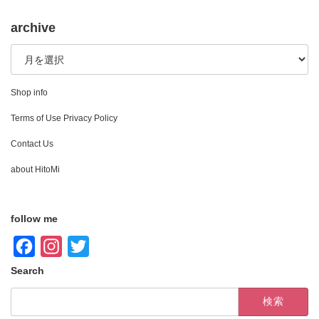
h
a
w
m
有
a
c
i
a
archive
t
e
t
i
archive
s
b
t
l
A
o
e
p
o
r
Shop info
p
k
Terms of Use Privacy Policy
Contact Us
about HitoMi
follow me
F
I
T
a
n
w
Search
c
s
i
検
索:
e
t
t