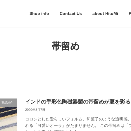
Shop info
Contact Us
about HitoMi
P
帯留め
インドの手彩色陶磁器製の帯留めが夏を彩る
商品紹介
2020年8月7日
コロンとした愛らしいフォルム、和菓子のような透明感
れる「可愛いオーラ」がたまりません。 この帯留めは「