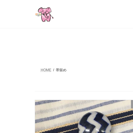
コ
ナ
ン
ビ
テ
ゲ
ン
ー
ツ
シ
へ
ョ
ス
ン
キ
に
ッ
移
プ
動
HOME
帯留め