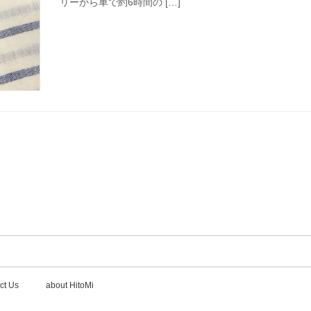
リーから車で約6時間の […]
ct Us
about HitoMi