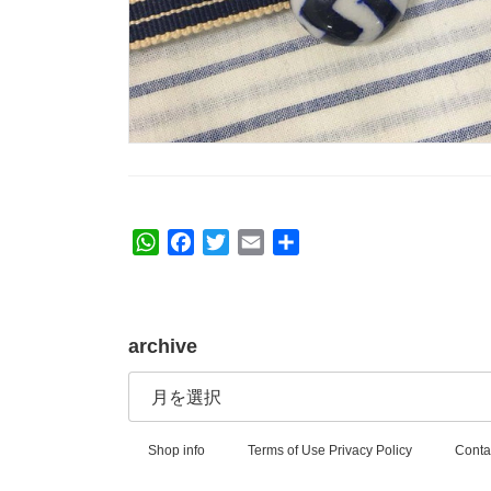
W
F
T
E
共
h
a
w
m
有
a
c
i
a
t
e
t
i
archive
s
b
t
l
archive
A
o
e
p
o
r
p
k
Shop info
Terms of Use Privacy Policy
Conta