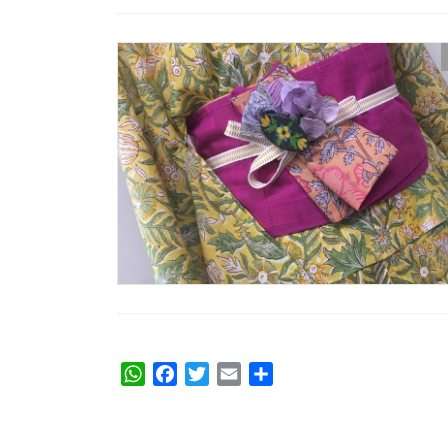
W
F
T
E
共
h
a
w
m
有
a
c
i
a
t
e
t
i