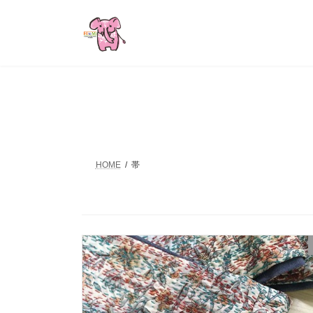
コ
ナ
ン
ビ
テ
ゲ
ン
ー
ツ
シ
へ
ョ
ス
ン
キ
に
ッ
移
プ
動
HOME
帯