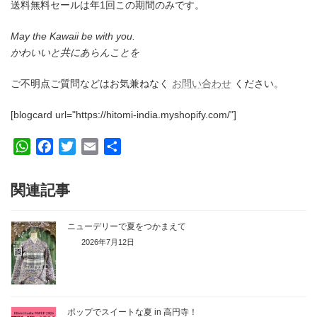
送料無料セールは年1回この期間のみです。
May the Kawaii be with you.
かわいいと共にあらんことを
ご不明点ご質問などはお気兼ねなく
お問い合わせ
ください。
[blogcard url="https://hitomi-india.myshopify.com/"]
W
F
T
E
共
h
a
w
m
有
a
c
i
a
関連記事
t
e
t
i
s
b
t
l
ニューデリーで夏をつかまえて
A
o
e
2026年7月12日
p
o
r
p
k
ポップでスイートな夏 in 高円寺！