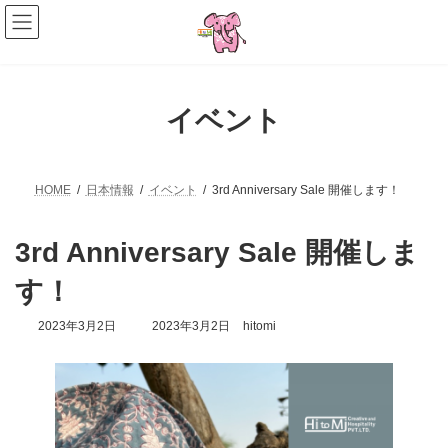
コ
ナ
ン
ビ
テ
ゲ
ン
ー
ツ
シ
へ
ョ
イベント
ス
ン
キ
に
ッ
移
プ
動
HOME
日本情報
イベント
3rd Anniversary Sale 開催します！
3rd Anniversary Sale 開催しま
す！
最
2023年3月2日
2023年3月2日
hitomi
終
更
新
日
時
: