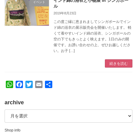
インド綿の浴衣と小物展 in シンガポー
イベント
ル
2019年8月23日
この度ご縁に恵まれましてシンガポールでイン
ド綿の浴衣の展示販売会を開催いたします。 軽
くて着やすいインド綿の浴衣、シンガポールの
空の下でもきっとよく映えます。1日のみの開
催です。お誘い合わせの上、ぜひお越しくださ
い。お子 […]
続きを読む
W
F
T
E
共
h
a
w
m
有
a
c
i
a
archive
t
e
t
i
archive
s
b
t
l
A
o
e
p
o
r
Shop info
p
k