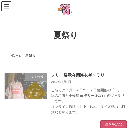
コ
ナ
ン
ビ
テ
ゲ
ン
ー
ツ
シ
へ
ョ
夏祭り
ス
ン
キ
に
ッ
移
プ
動
HOME
夏祭り
デリー展示会用浴衣ギャラリー
インド情報
2023年7月6日
こちらは７月１４日〜１７日前開催の『インド
綿の浴衣と小物展 in デリー 2023』のギャラリ
ーです。
オンライン通販のお申し込み、サイズ感のご相
談など承ります。
続きを読む